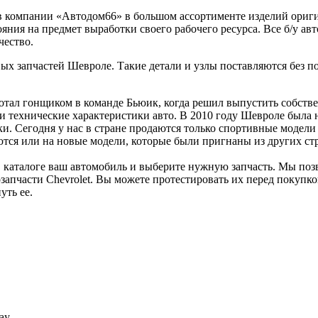
 компании «Автодом66» в большом ассортименте изделий оригин
ния на предмет выработки своего рабочего ресурса. Все б/у авто
чество.
х запчастей Шевроле. Такие детали и узлы поставляются без п
отал гонщиком в команде Бьюик, когда решил выпустить собств
 технические характеристики авто. В 2010 году Шевроле была н
. Сегодня у нас в стране продаются только спортивные модели 
ются или на новые модели, которые были пригнаны из других стр
в каталоге ваш автомобиль и выберите нужную запчасть. Мы поз
запчасти Chevrolet. Вы можете протестировать их перед покупко
уть ее.