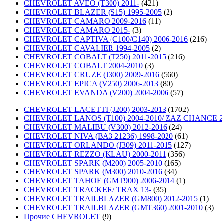
CHEVROLET AVEO (T300) 2011-
(421)
CHEVROLET BLAZER (S15) 1995-2005
(2)
CHEVROLET CAMARO 2009-2016
(11)
CHEVROLET CAMARO 2015-
(3)
CHEVROLET CAPTIVA (C100/C140) 2006-2016
(216)
CHEVROLET CAVALIER 1994-2005
(2)
CHEVROLET COBALT (T250) 2011-2015
(216)
CHEVROLET COBALT 2004-2010
(3)
CHEVROLET CRUZE (J300) 2009-2016
(560)
CHEVROLET EPICA (V250) 2006-2013
(80)
CHEVROLET EVANDA (V200) 2004-2006
(57)
CHEVROLET LACETTI (J200) 2003-2013
(1702)
CHEVROLET LANOS (T100) 2004-2010/ ZAZ CHANCE 2
CHEVROLET MALIBU (V300) 2012-2016
(24)
CHEVROLET NIVA (ВАЗ 21236) 1998-2020
(61)
CHEVROLET ORLANDO (J309) 2011-2015
(127)
CHEVROLET REZZO (KLAU) 2000-2011
(356)
CHEVROLET SPARK (M200) 2005-2010
(165)
CHEVROLET SPARK (M300) 2010-2016
(34)
CHEVROLET TAHOE (GMT900) 2006-2014
(1)
CHEVROLET TRACKER/ TRAX 13-
(35)
CHEVROLET TRAILBLAZER (GM800) 2012-2015
(1)
CHEVROLET TRAILBLAZER (GMT360) 2001-2010
(3)
Прочие CHEVROLET
(9)