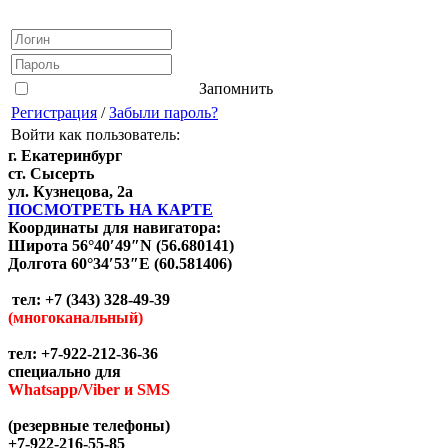
Запомнить
Регистрация
/
Забыли пароль?
Войти как пользователь:
г. Екатеринбург
ст. Сысерть
ул. Кузнецова, 2а
ПОСМОТРЕТЬ НА КАРТЕ
Координаты для навигатора:
Широта 56°40′49″N (56.680141)
Долгота 60°34′53″E (60.581406)
тел: +7 (343) 328-49-39
(многоканальный)
тел: +7-922-212-36-36
специально для
Whatsapp/Viber и SMS
(резервные телефоны)
+7-922-216-55-85