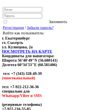
Запомнить
Регистрация
/
Забыли пароль?
Войти как пользователь:
г. Екатеринбург
ст. Сысерть
ул. Кузнецова, 2а
ПОСМОТРЕТЬ НА КАРТЕ
Координаты для навигатора:
Широта 56°40′49″N (56.680141)
Долгота 60°34′53″E (60.581406)
тел: +7 (343) 328-49-39
(многоканальный)
тел: +7-922-212-36-36
специально для
Whatsapp/Viber и SMS
(резервные телефоны)
+7-922-216-55-85